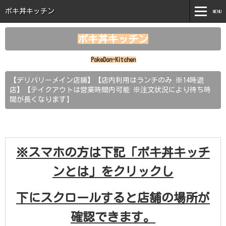
ポキ丼キッチン
MENU
MENU
ポキ丼キッチン
ホーム
PokeDon-Kitchen
ポキ丼キッチンとは
【デリバリーメイン店舗】【店内利用はランチのみ ※14時退
店】【テイクアウトは営業時間内可能 ※注文状況により待ち時
商品紹介
】
間が長くなります
新着情報
注文はこちら
※スマホの方は下記「ポキ丼キッチ
お問い合わせ
ンとは」をクリックし
下にスクロールすると店舗の場所が
確認できます。