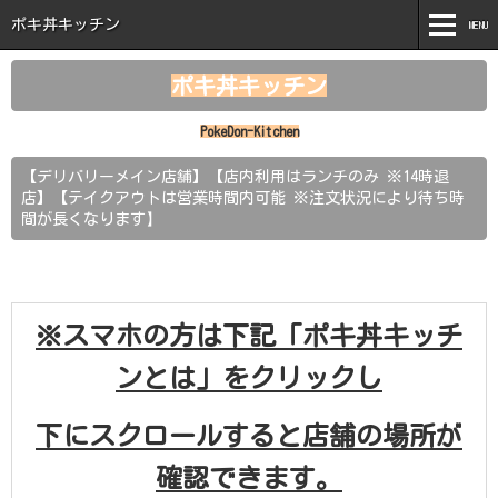
ポキ丼キッチン
MENU
MENU
ポキ丼キッチン
ホーム
PokeDon-Kitchen
ポキ丼キッチンとは
【デリバリーメイン店舗】【店内利用はランチのみ ※14時退
店】【テイクアウトは営業時間内可能 ※注文状況により待ち時
商品紹介
】
間が長くなります
新着情報
注文はこちら
※スマホの方は下記「ポキ丼キッチ
お問い合わせ
ンとは」をクリックし
下にスクロールすると店舗の場所が
確認できます。