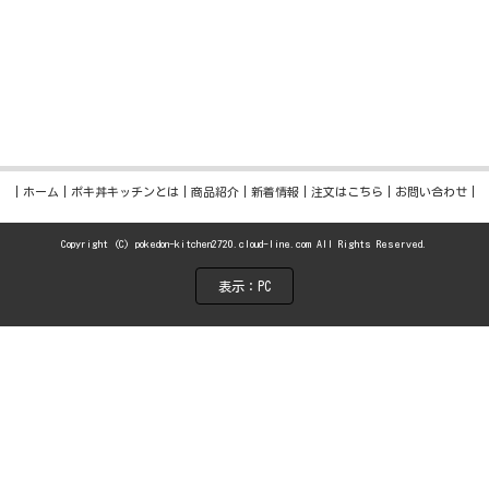
グロとサーモンとエビを一緒に食べるポキサラ
感がアクセント！
ホーム
ポキ丼キッチンとは
商品紹介
新着情報
注文はこちら
お問い合わせ
Copyright (C) pokedon-kitchen2720.cloud-line.com All Rights Reserved.
表示：PC