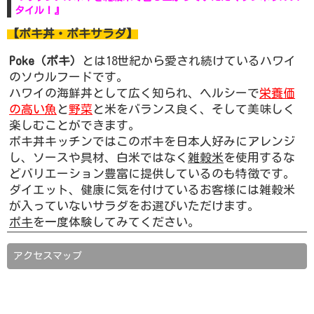
タイル！』
【ポキ丼・ポキサラダ】
Poke（ポキ）
とは18世紀から愛され続けているハワイ
のソウルフードです。
ハワイの海鮮丼として広く知られ、ヘルシーで
栄養価
の高い魚
と
野菜
と米をバランス良く、そして美味しく
楽しむことができます。
ポキ丼キッチンではこのポキを日本人好みにアレンジ
し、ソースや具材、白米ではなく
雑穀米
を使用するな
どバリエーション豊富に提供しているのも特徴です。
ダイエット、健康に気を付けているお客様には雑穀米
が入っていないサラダをお選びいただけます。
ポキ
を一度体験してみてください。
アクセスマップ