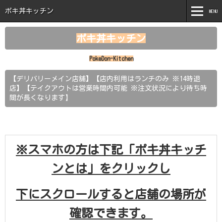
ポキ丼キッチン
MENU
MENU
ポキ丼キッチン
ホーム
PokeDon-Kitchen
ポキ丼キッチンとは
【デリバリーメイン店舗】【店内利用はランチのみ ※14時退
店】【テイクアウトは営業時間内可能 ※注文状況により待ち時
商品紹介
】
間が長くなります
新着情報
注文はこちら
※スマホの方は下記「ポキ丼キッチ
お問い合わせ
ンとは」をクリックし
下にスクロールすると店舗の場所が
確認できます。