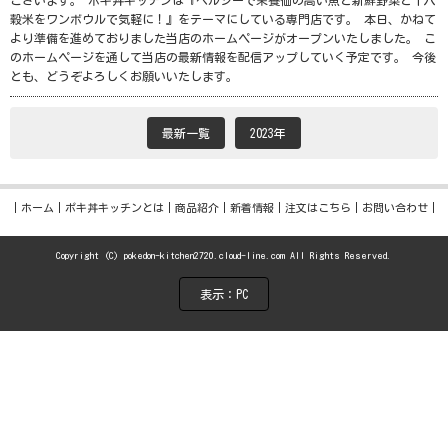
ございます。 ポキ丼キッチンは『ヘルシーで栄養価の高い魚と新鮮野菜と十六
穀米をワンボウルで気軽に！』をテーマにしている専門店です。 本日、かねて
より準備を進めておりました当店のホームページがオープンいたしました。 こ
のホームページを通して当店の最新情報を配信アップしていく予定です。 今後
とも、どうぞよろしくお願いいたします。
最新一覧
2023年
ホーム
ポキ丼キッチンとは
商品紹介
新着情報
注文はこちら
お問い合わせ
Copyright (C) pokedon-kitchen2720.cloud-line.com All Rights Reserved.
表示：PC