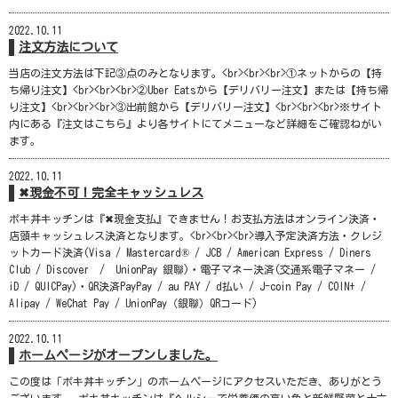
2022.10.11
注文方法について
当店の注文方法は下記③点のみとなります。<br><br><br>①ネットからの【持
ち帰り注文】<br><br><br>②Uber Eatsから【デリバリー注文】または【持ち帰
り注文】<br><br><br>③出前館から【デリバリー注文】<br><br><br>※サイト
内にある『注文はこちら』より各サイトにてメニューなど詳細をご確認ねがい
ます。
2022.10.11
✖現金不可！完全キャッシュレス
ポキ丼キッチンは『✖現金支払』できません！お支払方法はオンライン決済・
店頭キャッシュレス決済となります。<br><br><br>導入予定決済方法・クレジ
ットカード決済(Visa / Mastercard® / JCB / American Express / Diners
Club / Discover / UnionPay 銀聯)・電子マネー決済(交通系電子マネー /
iD / QUICPay)・QR決済PayPay / au PAY / d払い / J-coin Pay / COIN+ /
Alipay / WeChat Pay / UnionPay（銀聯）QRコード)
2022.10.11
ホームページがオープンしました。
この度は「ポキ丼キッチン」のホームページにアクセスいただき、ありがとう