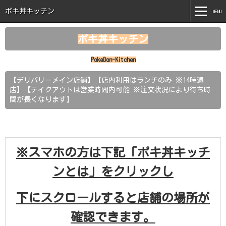
ポキ丼キッチン
MENU
MENU
ポキ丼キッチン
ホーム
PokeDon-Kitchen
ポキ丼キッチンとは
【デリバリーメイン店舗】【店内利用はランチのみ ※14時退
店】【テイクアウトは営業時間内可能 ※注文状況により待ち時
商品紹介
】
間が長くなります
新着情報
注文はこちら
※スマホの方は下記「ポキ丼キッチ
お問い合わせ
ンとは」をクリックし
下にスクロールすると店舗の場所が
確認できます。