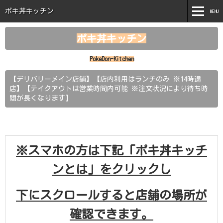
ポキ丼キッチン
MENU
MENU
ポキ丼キッチン
ホーム
PokeDon-Kitchen
ポキ丼キッチンとは
【デリバリーメイン店舗】【店内利用はランチのみ ※14時退
店】【テイクアウトは営業時間内可能 ※注文状況により待ち時
商品紹介
】
間が長くなります
新着情報
注文はこちら
※スマホの方は下記「ポキ丼キッチ
お問い合わせ
ンとは」をクリックし
下にスクロールすると店舗の場所が
確認できます。